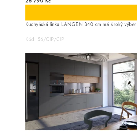
25 790 Kč
o
v
Kuchyňská linka LANGEN 340 cm má široký výběr p
é
Kód:
56/CIP/CIP
m
o
b
c
h
o
d