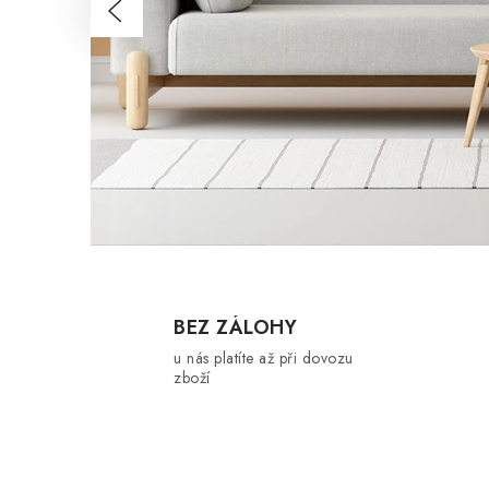
t
e
v
n
a
š
e
BEZ ZÁLOHY
m
u nás platíte až při dovozu
zboží
n
o