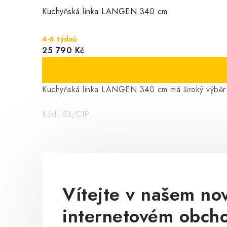
ě
Kuchyňská linka LANGEN 340 cm
G
4-6 týdnů
M
25 790 Kč
J
N
Kuchyňská linka LANGEN 340 cm má široký výběr p
á
Kód:
53/CIP
b
y
t
Vítejte v našem n
e
internetovém obch