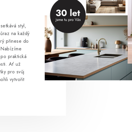
setkává styl,
důraz na každý
erý přinese do
. Nabízíme
 po praktická
sti. Ať už
ňky pro svůj
hli vytvořit