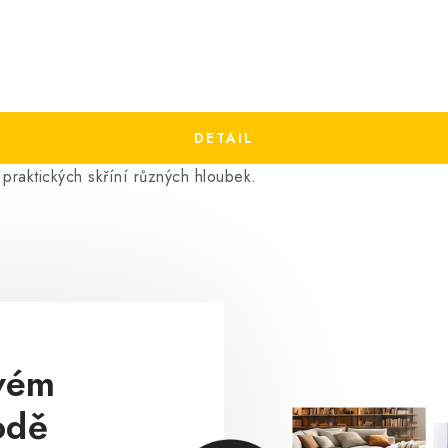
raktických skříní různých hloubek.
ovém
odě