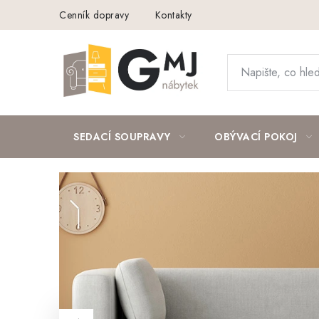
Přejít
Cenník dopravy
Kontakty
na
obsah
SEDACÍ SOUPRAVY
OBÝVACÍ POKOJ
V
í
t
e
j
Předchozí