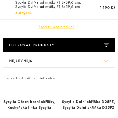
Cenník dopravy
Kontakty
Sycylia Dvířka od myčky 71,3x59,6 cm,
Sycylia Dvířka od myčky 71,3x59,6 cm
1 190 Kč
4-6 týdnů
Zobrazit více produktů
FILTROVAT PRODUKTY
V
Ř
NEJLEVNĚJŠÍ
ý
a
p
z
i
e
Stránka
1
z
4
-
40
položek celkem
s
n
p
í
r
p
Sycylia Ořech horní skříňky,
Sycylia Dolní skříňka D25PZ,
o
r
Kuchyňská linka Sycylia
Sycylia Dolní skříňka D25PZ
cena od
d
o