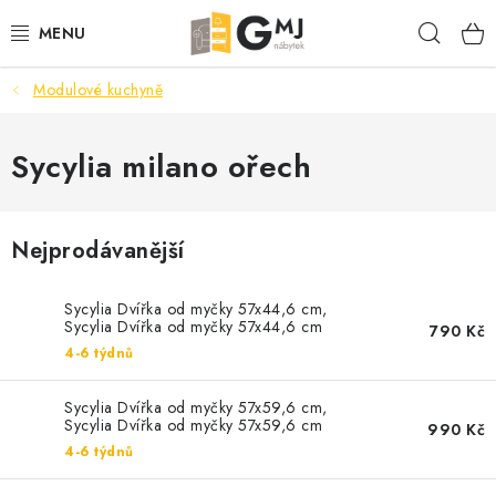
Přejít
Hleda
na
obsah
Modulové kuchyně
SEDACÍ SOUPRAVY
OBÝVACÍ POKOJ
Sycylia milano ořech
LOŽNICE
Nejprodávanější
KUCHYNĚ
Sycylia Dvířka od myčky 57x44,6 cm,
PŘEDSÍNĚ
Sycylia Dvířka od myčky 57x44,6 cm
790 Kč
4-6 týdnů
AKCE
Sycylia Dvířka od myčky 57x59,6 cm,
Sycylia Dvířka od myčky 57x59,6 cm
990 Kč
VÝPRODEJ
4-6 týdnů