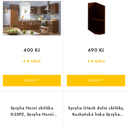
u
d
k
u
t
k
ů
t
ů
400 Kč
490 Kč
4-6 týdnů
4-6 týdnů
Sycylia Horní skříňka
Sycylia Ořech dolní skříňky,
G25PZ, Sycylia Horní
Kuchyňská linka Sycylia
skříňka G25PZ
cena od