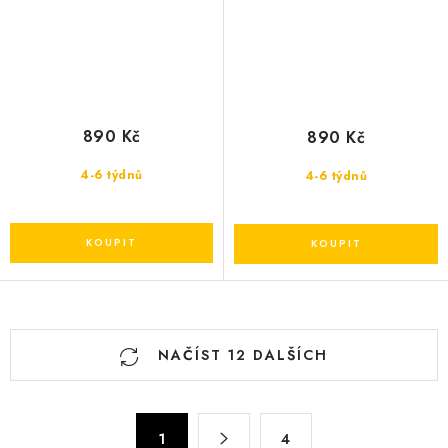
890 Kč
890 Kč
4-6 týdnů
4-6 týdnů
O
NAČÍST 12 DALŠÍCH
v
l
á
S
d
1
4
t