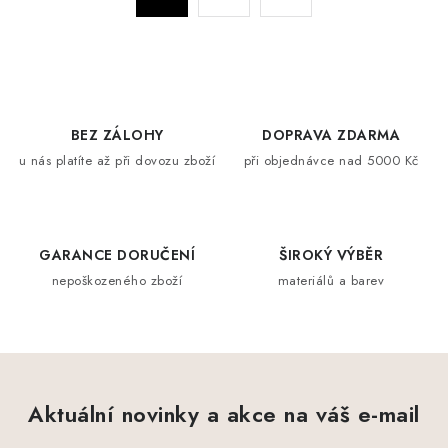
a
r
c
á
n
í
k
p
o
r
BEZ ZÁLOHY
DOPRAVA ZDARMA
v
v
u nás platíte až při dovozu zboží
při objednávce nad 5000 Kč
á
k
n
y
í
v
ý
GARANCE DORUČENÍ
ŠIROKÝ VÝBĚR
p
nepoškozeného zboží
materiálů a barev
i
s
u
Aktuální novinky a akce na váš e-mail