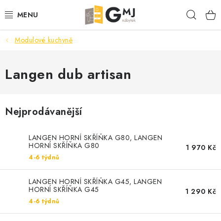
Přejít
Hleda
na
obsah
Modulové kuchyně
SEDACÍ SOUPRAVY
OBÝVACÍ POKOJ
Langen dub artisan
LOŽNICE
Nejprodávanější
KUCHYNĚ
LANGEN HORNÍ SKŘÍŇKA G80, LANGEN
PŘEDSÍNĚ
HORNÍ SKŘÍŇKA G80
1 970 Kč
4-6 týdnů
AKCE
LANGEN HORNÍ SKŘÍŇKA G45, LANGEN
HORNÍ SKŘÍŇKA G45
1 290 Kč
VÝPRODEJ
4-6 týdnů