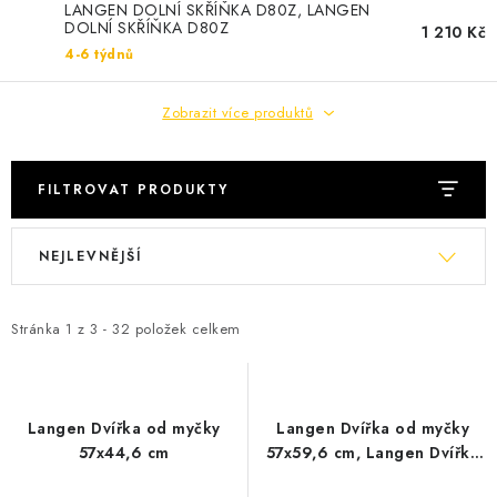
Cenník dopravy
Kontakty
LANGEN DOLNÍ SKŘÍŇKA D80Z, LANGEN
DOLNÍ SKŘÍŇKA D80Z
1 210 Kč
4-6 týdnů
Zobrazit více produktů
FILTROVAT PRODUKTY
V
Ř
NEJLEVNĚJŠÍ
ý
a
p
z
i
e
Stránka
1
z
3
-
32
položek celkem
s
n
p
í
r
p
Langen Dvířka od myčky
Langen Dvířka od myčky
o
r
57x44,6 cm
57x59,6 cm, Langen Dvířka
od myčky 57x59,6 cm
d
o