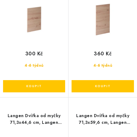
u
d
k
u
t
k
ů
t
ů
300 Kč
360 Kč
4-6 týdnů
4-6 týdnů
Langen Dvířka od myčky
Langen Dvířka od myčky
71,3x44,6 cm, Langen
71,3x59,6 cm, Langen
Dvířka od myčky 71,3x44,6
Dvířka od myčky 71,3x59,6
cm
cm