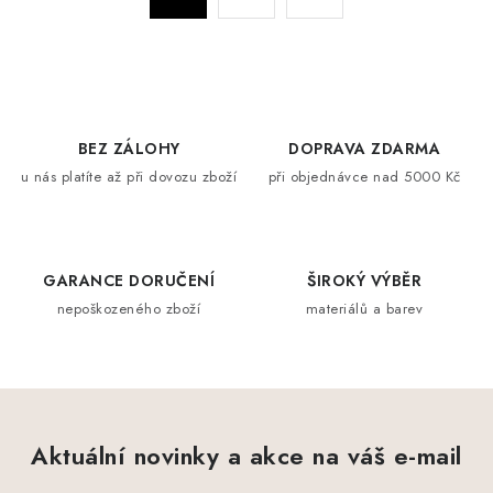
a
r
c
á
n
í
k
p
o
r
BEZ ZÁLOHY
DOPRAVA ZDARMA
v
v
u nás platíte až při dovozu zboží
při objednávce nad 5000 Kč
á
k
n
y
í
v
ý
GARANCE DORUČENÍ
ŠIROKÝ VÝBĚR
p
nepoškozeného zboží
materiálů a barev
i
s
u
Aktuální novinky a akce na váš e-mail