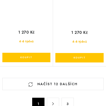
1 270 Kč
1 270 Kč
4-6 týdnů
4-6 týdnů
O
NAČÍST 12 DALŠÍCH
v
l
á
S
d
1
3
t