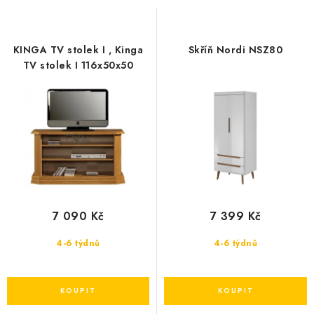
s
n
p
í
r
p
KINGA TV stolek I , Kinga
Skříň Nordi NSZ80
o
r
TV stolek I 116x50x50
d
o
u
d
k
u
t
k
ů
t
ů
7 090 Kč
7 399 Kč
4-6 týdnů
4-6 týdnů