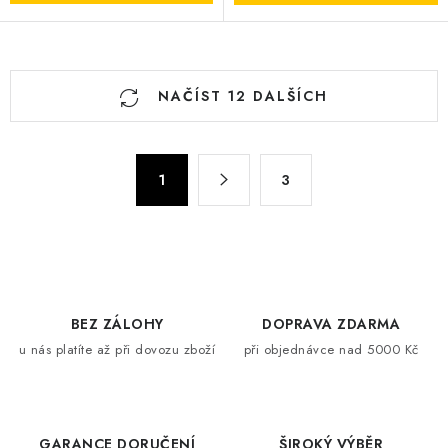
O
NAČÍST 12 DALŠÍCH
v
l
á
S
d
1
3
t
a
r
c
á
n
í
k
p
o
r
BEZ ZÁLOHY
DOPRAVA ZDARMA
v
v
u nás platíte až při dovozu zboží
při objednávce nad 5000 Kč
á
k
n
y
í
v
ý
GARANCE DORUČENÍ
ŠIROKÝ VÝBĚR