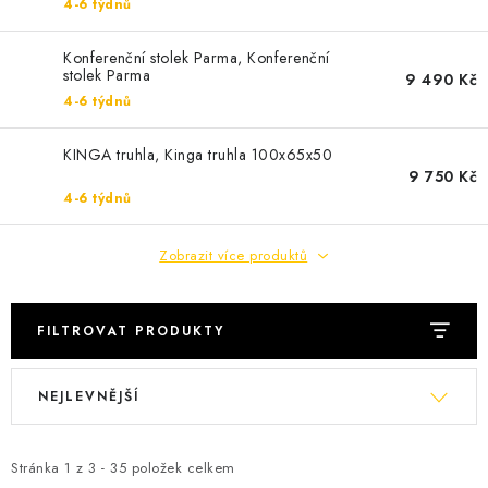
4-6 týdnů
Cenník dopravy
Kontakty
Konferenční stolek Parma, Konferenční
stolek Parma
9 490 Kč
4-6 týdnů
KINGA truhla, Kinga truhla 100x65x50
9 750 Kč
4-6 týdnů
Zobrazit více produktů
FILTROVAT PRODUKTY
V
Ř
NEJLEVNĚJŠÍ
ý
a
p
z
i
e
Stránka
1
z
3
-
35
položek celkem