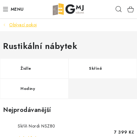
Přejít
Hleda
na
obsah
Obývací pokoj
SEDACÍ SOUPRAVY
OBÝVACÍ POKOJ
Rustikální nábytek
LOŽNICE
Židle
Skříně
KUCHYNĚ
Hodiny
PŘEDSÍNĚ
AKCE
Nejprodávanější
VÝPRODEJ
Skříň Nordi NSZ80
7 399 Kč