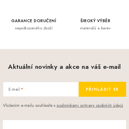
n
y
í
v
ý
GARANCE DORUČENÍ
ŠIROKÝ VÝBĚR
p
nepoškozeného zboží
materiálů a barev
i
s
u
Aktuální novinky a akce na váš e-mail
E-mail
PŘIHLÁSIT SE
Vložením e-mailu souhlasíte s
podmínkami ochrany osobních údajů