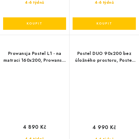
4-6 týdnů
4-6 týdnů
Prowansja Postel L1 - na
Postel DUO 90x200 bez
matraci 160x200, Prowansja
úložného prostoru, Postel
Postel L1 - na matraci
DUO 90x200 bez úložného
160x200
prostoru
4 890 Kč
4 990 Kč