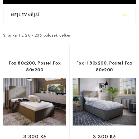
V
Ř
NEJLEVNĚJŠÍ
ý
a
p
z
i
e
Stránka
1
z
20
-
236
položek celkem
s
n
p
í
r
p
Fox 80x200, Postel Fox
Fox II 80x200, Postel Fox
o
r
80x200
80x200
d
o
u
d
k
u
t
k
ů
t
ů
3 300 Kč
3 300 Kč