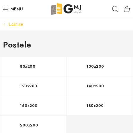
Přejít
Hleda
na
obsah
Ložnice
SEDACÍ SOUPRAVY
OBÝVACÍ POKOJ
Postele
LOŽNICE
80x200
100x200
KUCHYNĚ
120x200
140x200
PŘEDSÍNĚ
AKCE
160x200
180x200
VÝPRODEJ
200x200