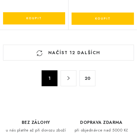
O
NAČÍST 12 DALŠÍCH
v
l
á
S
d
1
20
t
a
r
c
á
n
í
k
p
o
r
BEZ ZÁLOHY
DOPRAVA ZDARMA
v
v
u nás platíte až při dovozu zboží
při objednávce nad 5000 Kč
á
k