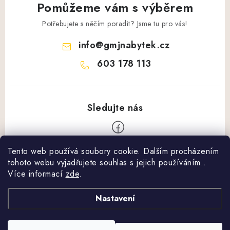
Pomůžeme vám s výběrem
Potřebujete s něčím poradit? Jsme tu pro vás!
info
@
gmjnabytek.cz
603 178 113
Tento web používá soubory cookie. Dalším procházením
Z
tohoto webu vyjadřujete souhlas s jejich používáním..
á
Více informací
zde
.
Vše o nákupu
p
a
Nastavení
Obchodní podmínky
Další informace
t
Podmínky ochrany osobních údajů
í
Cenník dopravy