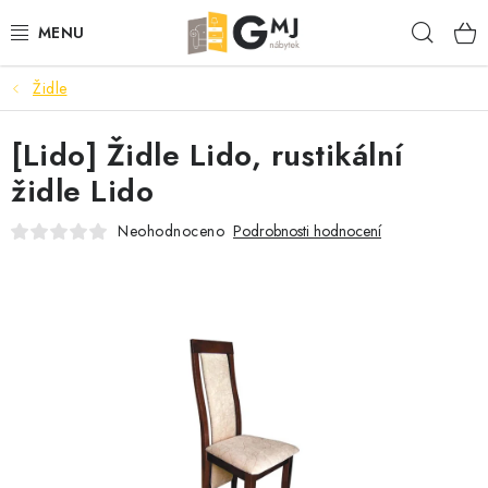
Přejít
Hleda
na
obsah
Židle
SEDACÍ SOUPRAVY
[Lido] Židle Lido, rustikální
OBÝVACÍ POKOJ
židle Lido
LOŽNICE
Neohodnoceno
Podrobnosti hodnocení
KUCHYNĚ
PŘEDSÍNĚ
AKCE
VÝPRODEJ