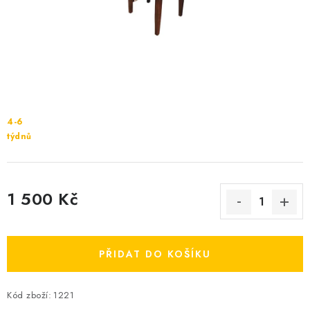
Cenník dopravy
Kontakty
4-6
týdnů
1 500 Kč
Měrná cena:
PŘIDAT DO KOŠÍKU
Kód zboží:
1221