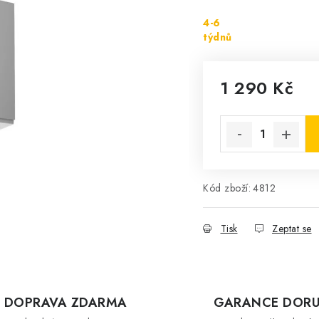
4-6
týdnů
1 290 Kč
Měrná cena:
Kód zboží:
4812
Tisk
Zeptat se
DOPRAVA ZDARMA
GARANCE DORU