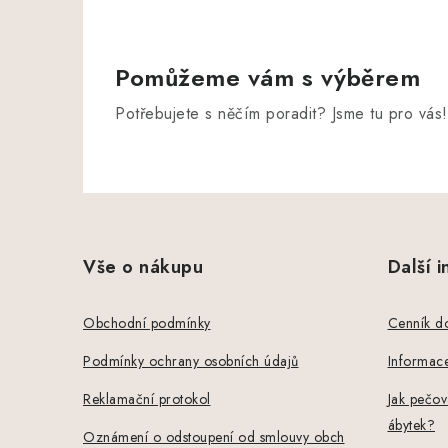
Pomůžeme vám s výběrem
Potřebujete s něčím poradit? Jsme tu pro vás!
Z
á
Vše o nákupu
Další 
p
a
Obchodní podmínky
Cenník d
t
Podmínky ochrany osobních údajů
Informace
í
Reklamační protokol
Jak pečov
ábytek?
Oznámení o odstoupení od smlouvy obch