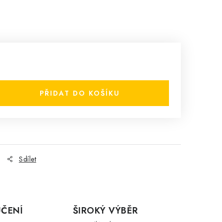
PŘIDAT DO KOŠÍKU
Sdílet
ČENÍ
ŠIROKÝ VÝBĚR