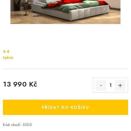
Cenník dopravy
Kontakty
4-6
týdnů
13 990 Kč
Měrná cena:
PŘIDAT DO KOŠÍKU
Kód zboží:
5305