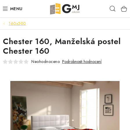
Přejít
Hleda
na
obsah
160x200
SEDACÍ SOUPRAVY
Chester 160, Manželská postel
OBÝVACÍ POKOJ
Chester 160
LOŽNICE
Neohodnoceno
Podrobnosti hodnocení
KUCHYNĚ
PŘEDSÍNĚ
AKCE
VÝPRODEJ