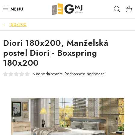
Přejít
Hleda
na
obsah
180x200
SEDACÍ SOUPRAVY
Diori 180x200, Manželská
OBÝVACÍ POKOJ
postel Diori - Boxspring
LOŽNICE
180x200
KUCHYNĚ
Neohodnoceno
Podrobnosti hodnocení
PŘEDSÍNĚ
AKCE
VÝPRODEJ