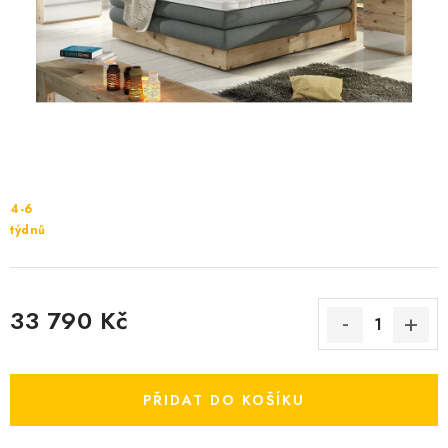
Cenník dopravy
Kontakty
4-6
týdnů
33 790 Kč
Měrná cena:
PŘIDAT DO KOŠÍKU