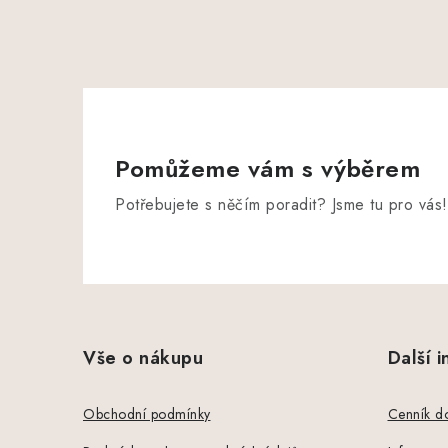
Pomůžeme vám s výběrem
Potřebujete s něčím poradit? Jsme tu pro vás!
Z
á
Vše o nákupu
Další 
p
a
Obchodní podmínky
Cenník d