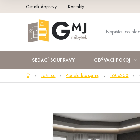
Přejít
Cenník dopravy
Kontakty
na
obsah
SEDACÍ SOUPRAVY
OBÝVACÍ POKOJ
Domů
Ložnice
Postele boxspring
160x200