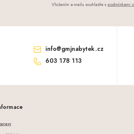
Vložením e-mailu souhlasíte s
podmínkami o
info
@
gmjnabytek.cz
603 178 113
informace
opravy