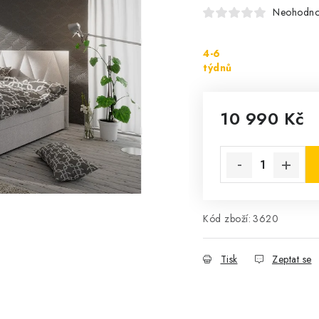
Neohodn
4-6
týdnů
10 990 Kč
Měrná cena:
Kód zboží:
3620
Tisk
Zeptat se