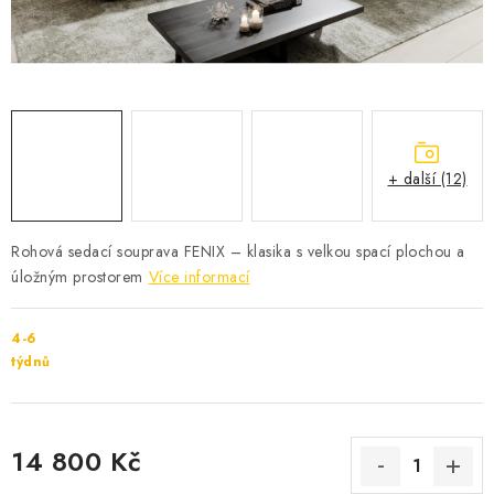
Cenník dopravy
Kontakty
+ další (12)
Rohová sedací souprava FENIX – klasika s velkou spací plochou a
úložným prostorem
Více informací
4-6
týdnů
14 800 Kč
Měrná cena: