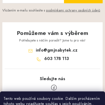
Vložením e-mailu souhlasíte s
podmínkami ochrany osobních údajů
Pomůžeme vám s výběrem
Potřebujete s něčím poradit? Jsme tu pro vás!
info
@
gmjnabytek.cz
603 178 113
Tento web používá soubory cookie. Dalším procházením
Z
tohoto webu vyjadřujete souhlas s jejich používáním..