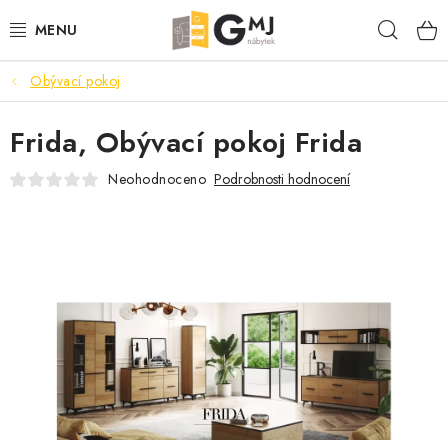
Přejít
Hleda
na
obsah
Obývací pokoj
SEDACÍ SOUPRAVY
Frida, Obývací pokoj Frida
OBÝVACÍ POKOJ
Neohodnoceno
Podrobnosti hodnocení
LOŽNICE
KUCHYNĚ
PŘEDSÍNĚ
AKCE
VÝPRODEJ