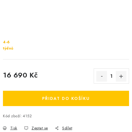
Cenník dopravy
Kontakty
4-6
týdnů
16 690 Kč
Měrná cena:
PŘIDAT DO KOŠÍKU
Kód zboží:
4152
Tisk
Zeptat se
Sdílet