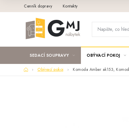
Přejít
Cenník dopravy
Kontakty
na
obsah
SEDACÍ SOUPRAVY
OBÝVACÍ POKOJ
Domů
Obývací pokoj
Komoda Amber ak153, Komod