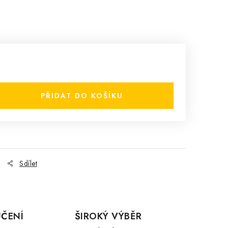
PŘIDAT DO KOŠÍKU
Sdílet
ČENÍ
ŠIROKÝ VÝBĚR