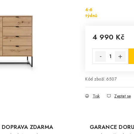
4-6
týdnů
4 990 Kč
Měrná cena:
Kód zboží:
6507
Tisk
Zeptat se
DOPRAVA ZDARMA
GARANCE DORU