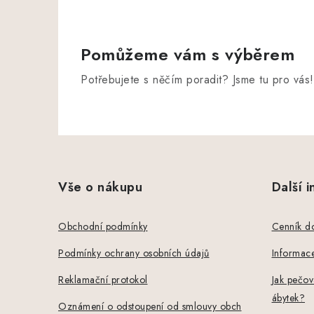
Pomůžeme vám s výběrem
Potřebujete s něčím poradit? Jsme tu pro vás!
Z
á
Vše o nákupu
Další 
p
a
Obchodní podmínky
Cenník d
t
Podmínky ochrany osobních údajů
Informace
í
Reklamační protokol
Jak pečov
ábytek?
Oznámení o odstoupení od smlouvy obch