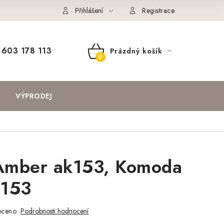
Přihlášení
Registrace
603 178 113
Prázdný košík
NÁKUPNÍ
KOŠÍK
VÝPRODEJ
mber ak153, Komoda
k153
oceno
Podrobnosti hodnocení