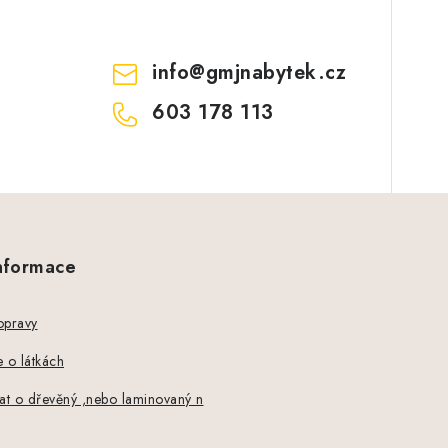
info
@
gmjnabytek.cz
603 178 113
informace
opravy
 o látkách
at o dřevěný ,nebo laminovaný n