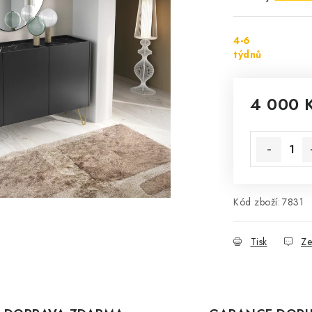
4-6
týdnů
4 000 
Měrná cena
Kód zboží:
7831
Tisk
Ze