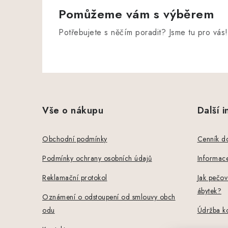
Pomůžeme vám s výběrem
Potřebujete s něčím poradit? Jsme tu pro vás!
Z
á
Vše o nákupu
Další 
p
a
Obchodní podmínky
Cenník d
t
Podmínky ochrany osobních údajů
Informace
í
Reklamační protokol
Jak pečov
ábytek?
Oznámení o odstoupení od smlouvy obch
odu
Údržba k