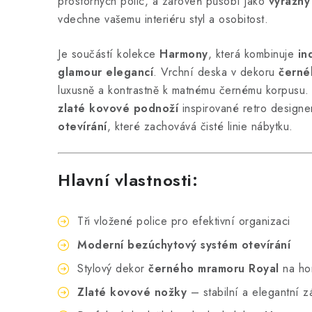
prostorných polic, a zároveň působí jako
výrazný
vdechne vašemu interiéru styl a osobitost.
Je součástí kolekce
Harmony
, která kombinuje
in
glamour elegancí
. Vrchní deska v dekoru
černé
luxusně a kontrastně k matnému černému korpusu.
zlaté kovové podnoží
inspirované retro designe
otevírání
, které zachovává čisté linie nábytku.
Hlavní vlastnosti:
Tři vložené police pro efektivní organizaci
Moderní bezúchytový systém otevírání
Stylový dekor
černého mramoru Royal
na ho
Zlaté kovové nožky
– stabilní a elegantní z