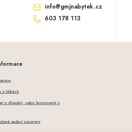
info
@
gmjnabytek.cz
603 178 113
informace
opravy
 o látkách
at o dřevěný ,nebo laminovaný n
ožené sedací soupravy