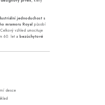
 designový prvek
, který
dustriální jednoduchost s
ho mramoru Royal
působí
 Celkový vzhled umocňuje
m 60. let a
bezúchytové
rní desce
áklad