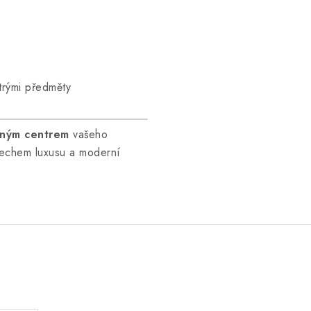
trými předměty
žným centrem
vašeho
dechem luxusu a moderní
.