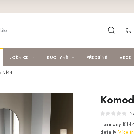
LOŽNICE
KUCHYNĚ
PŘEDSÍNĚ
AKCE
y K144
Komod
N
Harmony K144
detaily
Více in