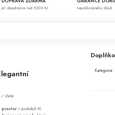
DOPRAVA ZDARMA
GARANCE DORU
při objednávce nad 5000 Kč
nepoškozeného zboží
Doplňko
Kategorie
legantní
/ zlatá
ý prostor
v podobě tří