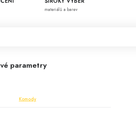
ČENÍ
ŠIROKÝ VÝBĚR
materiálů a barev
vé parametry
Komody