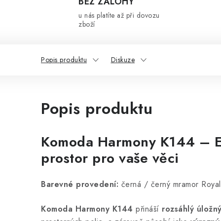
BEZ ZÁLOHY
u nás platíte až při dovozu
zboží
Popis produktu
Diskuze
Popis produktu
Komoda Harmony K144 – E
prostor pro vaše věci
Barevné provedení:
černá / černý mramor Royal 
Komoda Harmony K144
přináší
rozsáhlý úložn