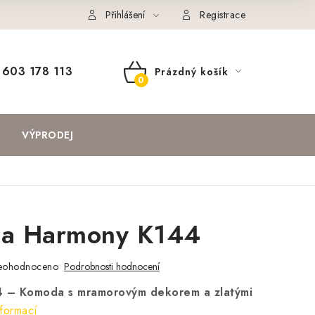
Přihlášení
Registrace
603 178 113
Prázdný košík
NÁKUPNÍ
KOŠÍK
VÝPRODEJ
a Harmony K144
eohodnoceno
Podrobnosti hodnocení
 – Komoda s mramorovým dekorem a zlatými
formací