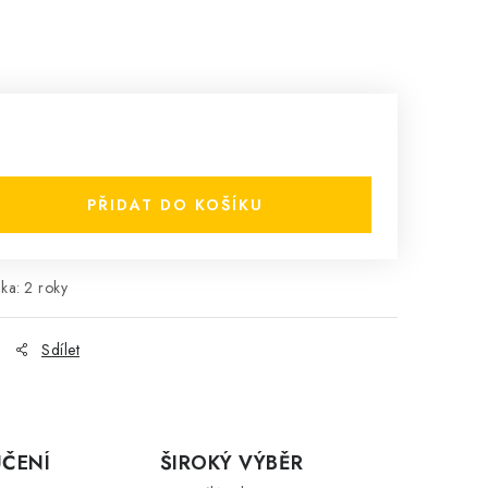
PŘIDAT DO KOŠÍKU
uka
:
2 roky
Sdílet
ČENÍ
ŠIROKÝ VÝBĚR