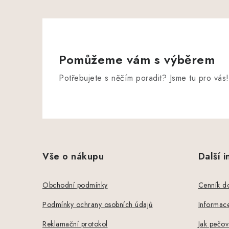
Pomůžeme vám s výběrem
Potřebujete s něčím poradit? Jsme tu pro vás!
Z
á
Vše o nákupu
Další 
p
a
Obchodní podmínky
Cenník d
t
Podmínky ochrany osobních údajů
Informace
í
Reklamační protokol
Jak pečov