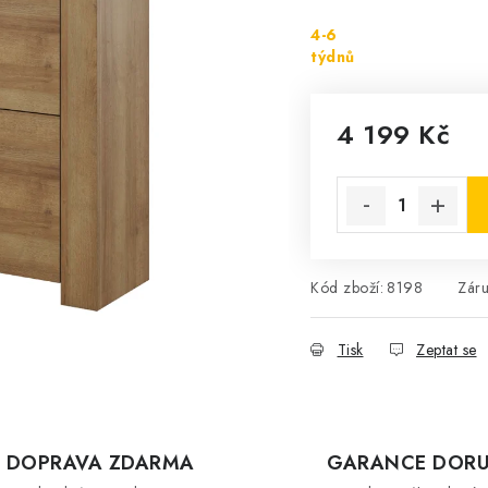
4-6
týdnů
4 199 Kč
Měrná cena:
Kód zboží:
8198
Zár
Tisk
Zeptat se
DOPRAVA ZDARMA
GARANCE DORU