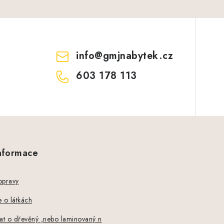
info
@
gmjnabytek.cz
603 178 113
informace
opravy
 o látkách
at o dřevěný ,nebo laminovaný n