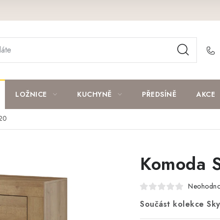
LOŽNICE
KUCHYNĚ
PŘEDSÍNĚ
AKCE
20
Komoda 
Neohodn
Součást kolekce Sky