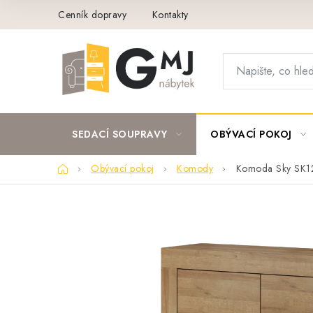
Přejít
Cenník dopravy
Kontakty
na
obsah
SEDACÍ SOUPRAVY
OBÝVACÍ POKOJ
Domů
Obývací pokoj
Komody
Komoda Sky SK1