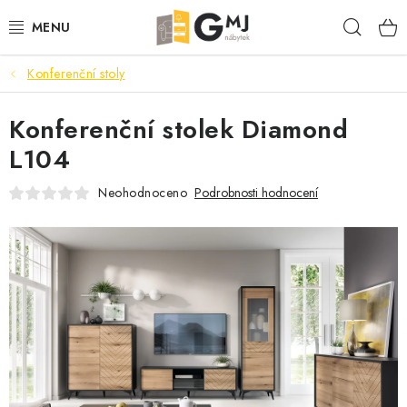
Přejít
Hleda
na
obsah
Konferenční stoly
SEDACÍ SOUPRAVY
Konferenční stolek Diamond
OBÝVACÍ POKOJ
L104
LOŽNICE
Neohodnoceno
Podrobnosti hodnocení
KUCHYNĚ
PŘEDSÍNĚ
AKCE
VÝPRODEJ