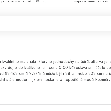
při objednávce nad 5000 Kč
nepoškozeného zboží
mi kvalitního materiálu ,který je jednoduchý na údržbuBarva j
 taky dejte do košíku je tam cena 0,00 kčSestavu si můžete s
d 88-168 cm šířkySkříně může být i 88 cm nebo 208 cm na š
tyl,styl stále moderní ,který nestárne a nepodléhá modě.Rozměr