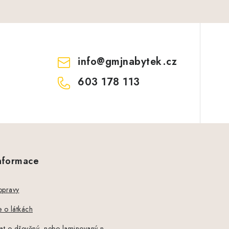
info
@
gmjnabytek.cz
603 178 113
informace
opravy
 o látkách
at o dřevěný ,nebo laminovaný n