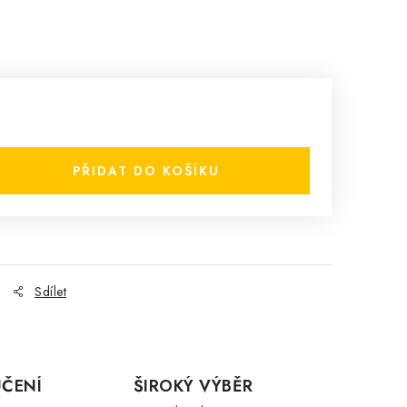
PŘIDAT DO KOŠÍKU
Sdílet
ČENÍ
ŠIROKÝ VÝBĚR