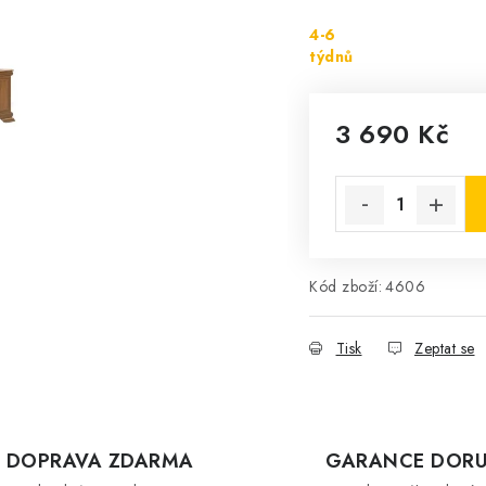
4-6
týdnů
3 690 Kč
Měrná cena:
Kód zboží:
4606
Tisk
Zeptat se
DOPRAVA ZDARMA
GARANCE DORU