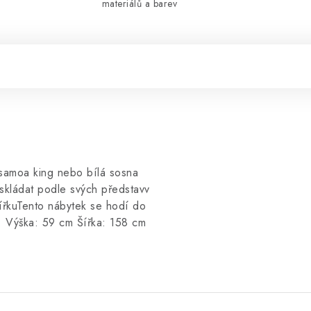
materiálů a barev
e samoa king nebo bílá sosna
eskládat podle svých představv
ířkuTento nábytek se hodí do
y: Výška: 59 cm Šířka: 158 cm