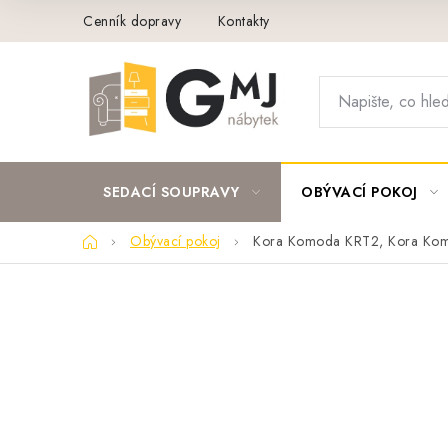
Přejít
Cenník dopravy
Kontakty
na
obsah
SEDACÍ SOUPRAVY
OBÝVACÍ POKOJ
Domů
Obývací pokoj
Kora Komoda KRT2, Kora Ko