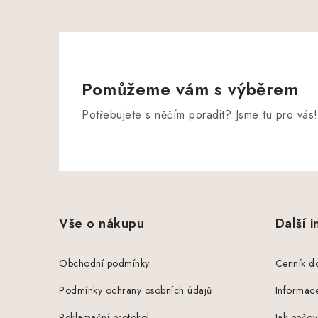
Pomůžeme vám s výběrem
Potřebujete s něčím poradit? Jsme tu pro vás!
Z
á
Vše o nákupu
Další 
p
a
Obchodní podmínky
Cenník d
t
Podmínky ochrany osobních údajů
Informace
Reklamační protokol
Jak pečov