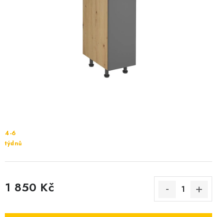
Cenník dopravy
Kontakty
4-6
týdnů
1 850 Kč
Měrná cena: