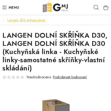
Přejít
Hleda
na
obsah
Langen dub artisan/grey
SEDACÍ SOUPRAVY
LANGEN DOLNÍ SKŘÍŇKA D30,
OBÝVACÍ POKOJ
LANGEN DOLNÍ SKŘÍŇKA D30
LOŽNICE
(Kuchyňská linka - Kuchyňské
linky-samostatné skříňky-vlastní
KUCHYNĚ
skládání)
PŘEDSÍNĚ
Neohodnoceno
Podrobnosti hodnocení
AKCE
VÝPRODEJ