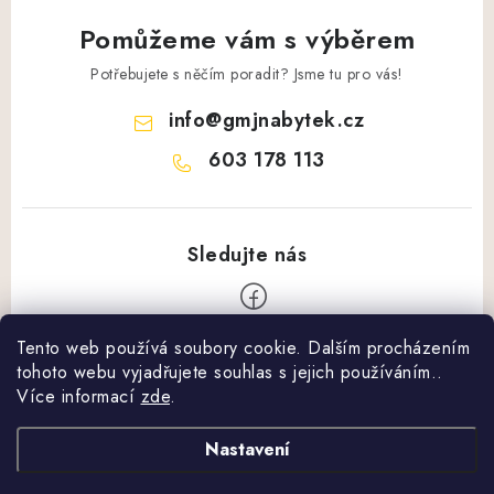
Pomůžeme vám s výběrem
Potřebujete s něčím poradit? Jsme tu pro vás!
info
@
gmjnabytek.cz
603 178 113
Tento web používá soubory cookie. Dalším procházením
Z
tohoto webu vyjadřujete souhlas s jejich používáním..
á
Více informací
zde
.
Vše o nákupu
p
a
Nastavení
Obchodní podmínky
Další informace
t
Podmínky ochrany osobních údajů