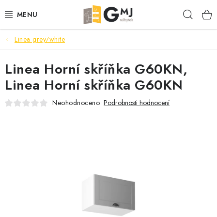
Přejít
Hleda
na
obsah
Linea grey/white
SEDACÍ SOUPRAVY
Linea Horní skříňka G60KN,
OBÝVACÍ POKOJ
Linea Horní skříňka G60KN
LOŽNICE
Neohodnoceno
Podrobnosti hodnocení
KUCHYNĚ
PŘEDSÍNĚ
AKCE
VÝPRODEJ