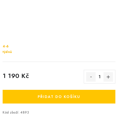
Cenník dopravy
Kontakty
4-6
týdnů
1 190 Kč
Měrná cena:
PŘIDAT DO KOŠÍKU
Kód zboží:
4893