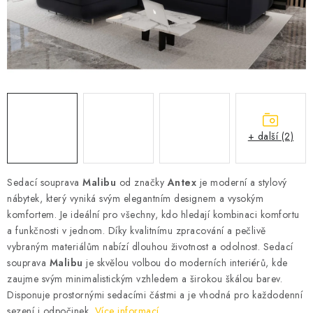
Cenník dopravy
Kontakty
+ další (2)
Sedací souprava
Malibu
od značky
Antex
je moderní a stylový
nábytek, který vyniká svým elegantním designem a vysokým
komfortem. Je ideální pro všechny, kdo hledají kombinaci komfortu
a funkčnosti v jednom. Díky kvalitnímu zpracování a pečlivě
vybraným materiálům nabízí dlouhou životnost a odolnost. Sedací
souprava
Malibu
je skvělou volbou do moderních interiérů, kde
zaujme svým minimalistickým vzhledem a širokou škálou barev.
Disponuje prostornými sedacími částmi a je vhodná pro každodenní
sezení i odpočinek.
Více informací