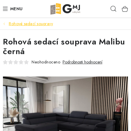
Přejít
Hleda
na
obsah
Rohové sedací soupravy
SEDACÍ SOUPRAVY
Rohová sedací souprava Malibu
OBÝVACÍ POKOJ
černá
LOŽNICE
Neohodnoceno
Podrobnosti hodnocení
KUCHYNĚ
PŘEDSÍNĚ
AKCE
VÝPRODEJ