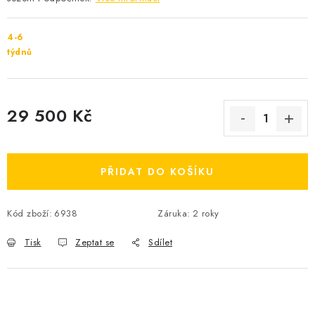
4-6
týdnů
29 500 Kč
Měrná cena:
PŘIDAT DO KOŠÍKU
Kód zboží:
6938
Záruka
:
2 roky
Tisk
Zeptat se
Sdílet