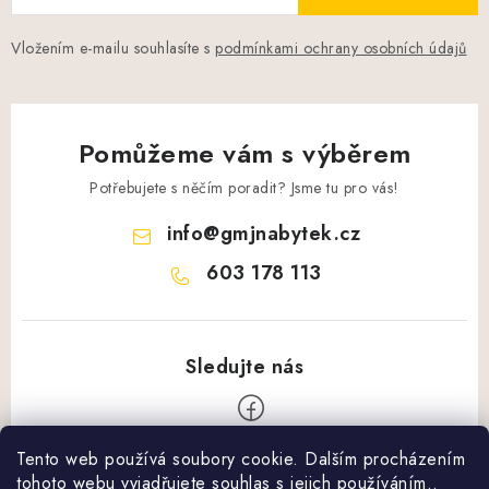
Vložením e-mailu souhlasíte s
podmínkami ochrany osobních údajů
Pomůžeme vám s výběrem
Potřebujete s něčím poradit? Jsme tu pro vás!
info
@
gmjnabytek.cz
603 178 113
Tento web používá soubory cookie. Dalším procházením
Z
tohoto webu vyjadřujete souhlas s jejich používáním..