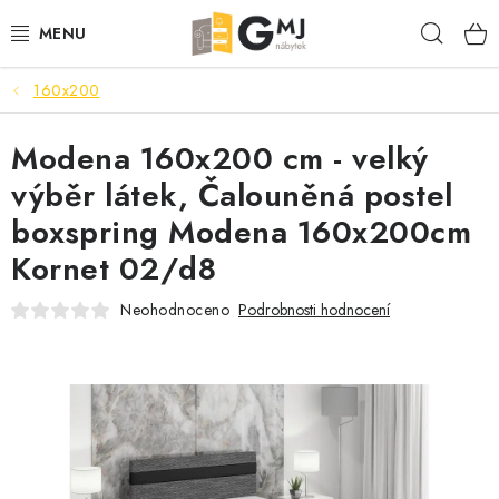
Přejít
Hleda
na
obsah
160x200
SEDACÍ SOUPRAVY
Modena 160x200 cm - velký
OBÝVACÍ POKOJ
výběr látek, Čalouněná postel
LOŽNICE
boxspring Modena 160x200cm
Kornet 02/d8
KUCHYNĚ
Neohodnoceno
Podrobnosti hodnocení
PŘEDSÍNĚ
AKCE
VÝPRODEJ