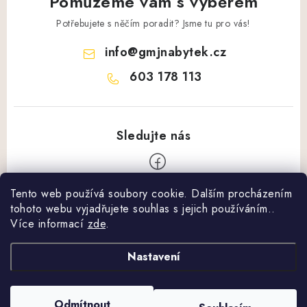
Pomůžeme vám s výběrem
Potřebujete s něčím poradit? Jsme tu pro vás!
info
@
gmjnabytek.cz
603 178 113
Tento web používá soubory cookie. Dalším procházením
Z
tohoto webu vyjadřujete souhlas s jejich používáním..
á
Více informací
zde
.
Vše o nákupu
p
a
Nastavení
Obchodní podmínky
Další informace
t
Podmínky ochrany osobních údajů
í
Cenník dopravy
Odmítnout