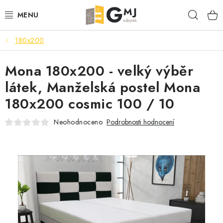
Přejít
Hleda
na
obsah
180x200
SEDACÍ SOUPRAVY
Mona 180x200 - velký výběr
OBÝVACÍ POKOJ
látek, Manželská postel Mona
LOŽNICE
180x200 cosmic 100 / 10
KUCHYNĚ
Neohodnoceno
Podrobnosti hodnocení
PŘEDSÍNĚ
AKCE
VÝPRODEJ