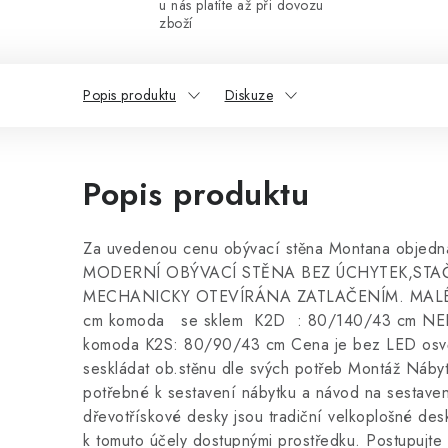
u nás platíte až při dovozu
zboží
Popis produktu
Diskuze
Popis produktu
Za uvedenou cenu obývací stěna Montana objedn
MODERNÍ OBÝVACÍ STĚNA BEZ ÚCHYTEK,STAČÍ
MECHANICKY OTEVÍRÁNA ZATLAČENÍM. MALÉ DĚT
cm komoda se sklem K2D : 80/140/43 cm NEB
komoda K2S: 80/90/43 cm Cena je bez LED osvětle
seskládat ob.stěnu dle svých potřeb Montáž Náby
potřebné k sestavení nábytku a návod na sestav
dřevotřískové desky jsou tradiční velkoplošné de
k tomuto účely dostupnými prostředku. Postupujte 