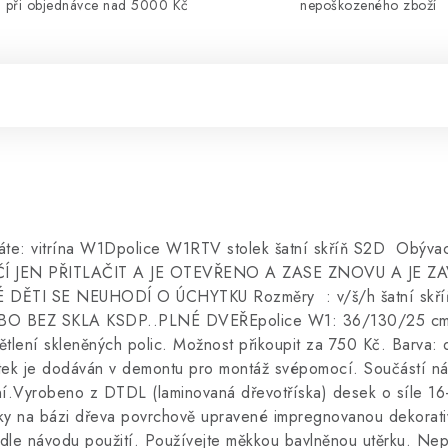
při objednávce nad 5000 Kč
nepoškozeného zboží
áte: vitrína W1Dpolice W1RTV stolek šatní skříň S2D Obýva
 JEN PŘITLAČIT A JE OTEVŘENO A ZASE ZNOVU A JE Z
I SE NEUHODÍ O ÚCHYTKU Rozměry : v/š/h šatní skříň
O BEZ SKLA KSDP..PLNÉ DVEŘEpolice W1: 36/130/25 cm v
ní skleněných polic. Možnost přikoupit za 750 Kč. Barva: 
tek je dodáván v demontu pro montáž svépomocí. Součástí ná
ení.Vyrobeno z DTDL (laminovaná dřevotříska) desek o síle 
sky na bázi dřeva povrchově upravené impregnovanou dekorativ
dle návodu použití. Používejte měkkou bavlněnou utěrku. Nepo