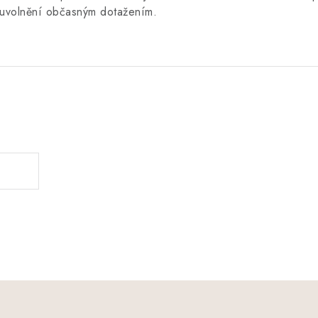
h uvolnění občasným dotažením.
.