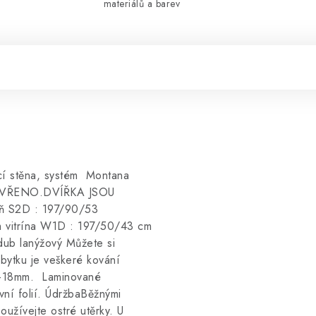
materiálů a barev
cí stěna, systém Montana
AVŘENO.DVÍŘKA JSOU
 S2D : 197/90/53
itrína W1D : 197/50/43 cm
dub lanýžový Můžete si
bytku je veškeré kování
16-18mm. Laminované
ní folií. ÚdržbaBěžnými
užívejte ostré utěrky. U