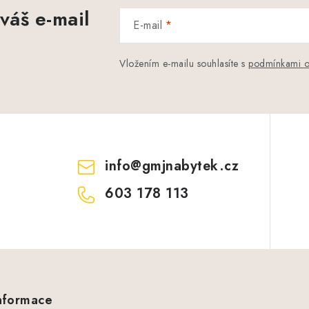
váš e-mail
E-mail
Vložením e-mailu souhlasíte s
podmínkami o
info
@
gmjnabytek.cz
603 178 113
informace