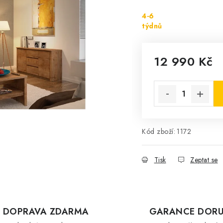
4-6
týdnů
12 990 Kč
Měrná cena:
Kód zboží:
1172
Tisk
Zeptat se
DOPRAVA ZDARMA
GARANCE DORU