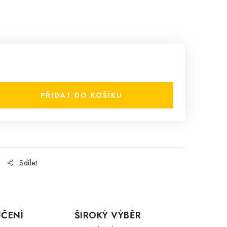
PŘIDAT DO KOŠÍKU
Sdílet
ČENÍ
ŠIROKÝ VÝBĚR