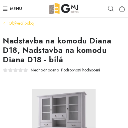
Přejít
Hleda
na
obsah
Obývací pokoj
SEDACÍ SOUPRAVY
Nadstavba na komodu Diana
OBÝVACÍ POKOJ
D18, Nadstavba na komodu
LOŽNICE
Diana D18 - bílá
KUCHYNĚ
Neohodnoceno
Podrobnosti hodnocení
PŘEDSÍNĚ
AKCE
VÝPRODEJ