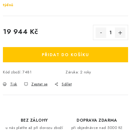
týdnů
19 944 Kč
Měrná cena:
PŘIDAT DO KOŠÍKU
Kód zboží:
7481
Záruka
:
2 roky
Tisk
Zeptat se
Sdílet
BEZ ZÁLOHY
DOPRAVA ZDARMA
u nás platíte až při dovozu zboží
při objednávce nad 5000 Kč