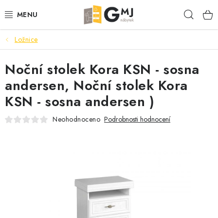
Přejít
Hleda
na
obsah
Ložnice
SEDACÍ SOUPRAVY
Noční stolek Kora KSN - sosna
OBÝVACÍ POKOJ
andersen, Noční stolek Kora
LOŽNICE
KSN - sosna andersen )
KUCHYNĚ
Neohodnoceno
Podrobnosti hodnocení
PŘEDSÍNĚ
AKCE
VÝPRODEJ