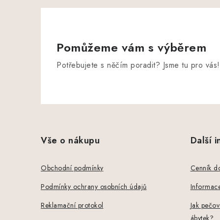
Pomůžeme vám s výběrem
Potřebujete s něčím poradit? Jsme tu pro vás!
Z
á
Vše o nákupu
Další 
p
a
Obchodní podmínky
Cenník d
t
Podmínky ochrany osobních údajů
Informace
í
Reklamační protokol
Jak pečov
ábytek?