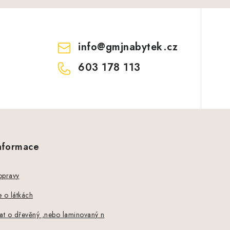
info
@
gmjnabytek.cz
603 178 113
informace
opravy
 o látkách
at o dřevěný ,nebo laminovaný n