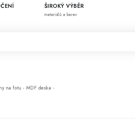
ČENÍ
ŠIROKÝ VÝBĚR
materiálů a barev
eny na fotu - MDF deska -