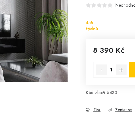
Neohodn
4-6
týdnů
8 390 Kč
Měrná cena:
Kód zboží:
5433
Tisk
Zeptat se