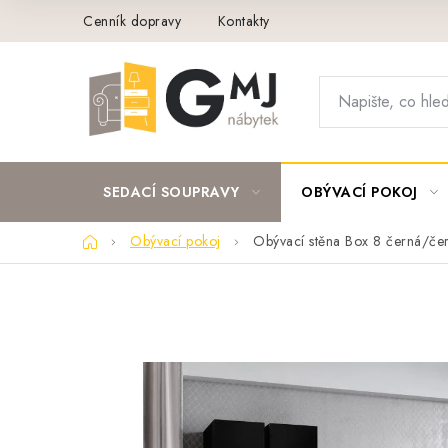
Přejít
Cenník dopravy
Kontakty
na
obsah
SEDACÍ SOUPRAVY
OBÝVACÍ POKOJ
Domů
Obývací pokoj
Obývací stěna Box 8 černá/čer