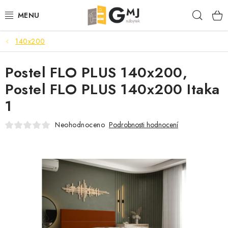
Přejít
Hleda
na
obsah
140x200
SEDACÍ SOUPRAVY
Postel FLO PLUS 140x200,
OBÝVACÍ POKOJ
Postel FLO PLUS 140x200 Itaka
LOŽNICE
1
KUCHYNĚ
Neohodnoceno
Podrobnosti hodnocení
PŘEDSÍNĚ
AKCE
VÝPRODEJ