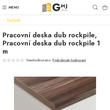
Přejít
Hleda
na
obsah
Kuchyně
SEDACÍ SOUPRAVY
Pracovní deska dub rockpile,
OBÝVACÍ POKOJ
Pracovní deska dub rockpile 1
LOŽNICE
m
KUCHYNĚ
Neohodnoceno
Podrobnosti hodnocení
PŘEDSÍNĚ
AKCE
VÝPRODEJ