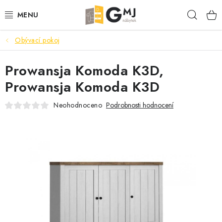
Přejít
Hleda
na
obsah
Obývací pokoj
SEDACÍ SOUPRAVY
Prowansja Komoda K3D,
OBÝVACÍ POKOJ
Prowansja Komoda K3D
LOŽNICE
Neohodnoceno
Podrobnosti hodnocení
KUCHYNĚ
PŘEDSÍNĚ
AKCE
VÝPRODEJ