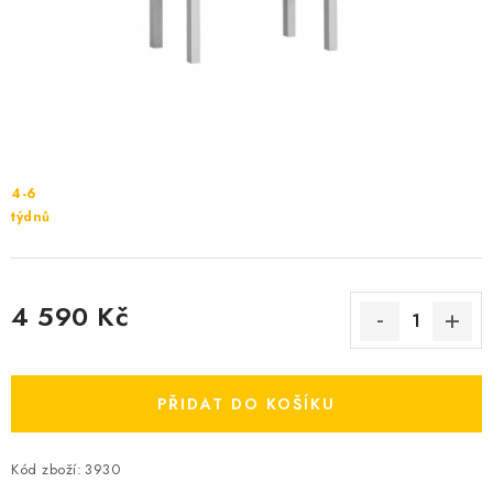
Cenník dopravy
Kontakty
4-6
týdnů
4 590 Kč
Měrná cena:
PŘIDAT DO KOŠÍKU
Kód zboží:
3930