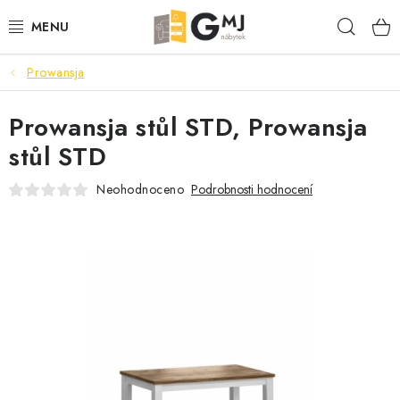
Přejít
Hleda
na
obsah
Prowansja
SEDACÍ SOUPRAVY
Prowansja stůl STD, Prowansja
OBÝVACÍ POKOJ
stůl STD
LOŽNICE
Neohodnoceno
Podrobnosti hodnocení
KUCHYNĚ
PŘEDSÍNĚ
AKCE
VÝPRODEJ