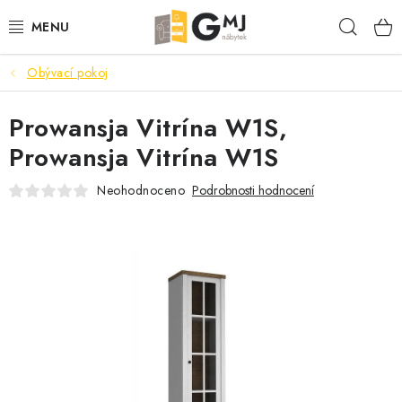
Přejít
Hleda
na
obsah
Obývací pokoj
SEDACÍ SOUPRAVY
Prowansja Vitrína W1S,
OBÝVACÍ POKOJ
Prowansja Vitrína W1S
LOŽNICE
Neohodnoceno
Podrobnosti hodnocení
KUCHYNĚ
PŘEDSÍNĚ
AKCE
VÝPRODEJ