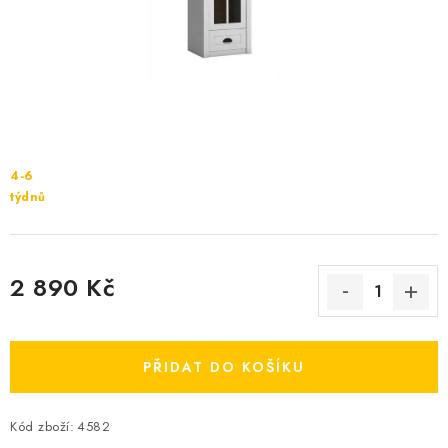
Cenník dopravy
Kontakty
4-6
týdnů
2 890 Kč
Měrná cena:
PŘIDAT DO KOŠÍKU
Kód zboží:
4582