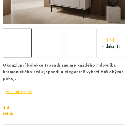
Cenník dopravy
Kontakty
+ další (1)
Okouzlující kolekce Japandi zaujme každého milovníka
harmonického stylu japandi a elegantně vybaví Váš obývací
pokoj.
Více informací
4-6
týdnů