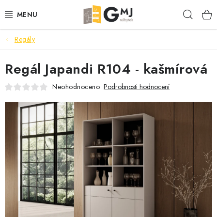
Přejít
Hleda
na
obsah
Regály
SEDACÍ SOUPRAVY
Regál Japandi R104 - kašmírová
OBÝVACÍ POKOJ
Neohodnoceno
Podrobnosti hodnocení
LOŽNICE
KUCHYNĚ
PŘEDSÍNĚ
AKCE
VÝPRODEJ