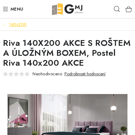
Přejít
Hleda
na
obsah
140x200
SEDACÍ SOUPRAVY
Riva 140X200 AKCE S ROŠTEM
OBÝVACÍ POKOJ
A ÚLOŽNÝM BOXEM, Postel
LOŽNICE
Riva 140x200 AKCE
KUCHYNĚ
Neohodnoceno
Podrobnosti hodnocení
PŘEDSÍNĚ
AKCE
VÝPRODEJ