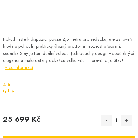
Cenník dopravy
Kontakty
Pokud máte
k dispozici
pouze 2,5 metru pro sedačku, ale
zár
ov
e
ň
hl
e
dáte
pohodlí,
praktický úložný prostor
a možnost přespání,
sedačka Stay je
to
u id
e
á
l
n
í
v
o
lbou
.
J
ednoduch
ý
de
si
gn
v
s
obě
skrývá
eleganci
a malé
det
a
i
ly
dokážou velké
věci
– právě
to je Stay!
Více informací
4-6
týdnů
25 699 Kč
Měrná cena: