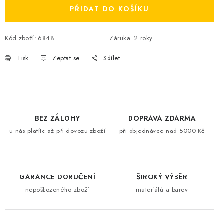
PŘIDAT DO KOŠÍKU
Kód zboží:
6848
Záruka
:
2 roky
Tisk
Zeptat se
Sdílet
BEZ ZÁLOHY
DOPRAVA ZDARMA
u nás platíte až při dovozu zboží
při objednávce nad 5000 Kč
GARANCE DORUČENÍ
ŠIROKÝ VÝBĚR
nepoškozeného zboží
materiálů a barev