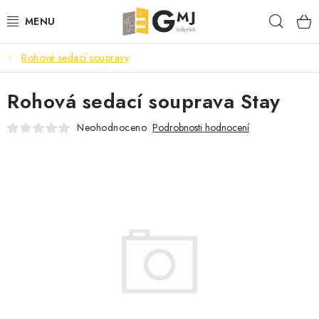
Přejít
Hleda
na
obsah
Rohové sedací soupravy
SEDACÍ SOUPRAVY
Rohová sedací souprava Stay
OBÝVACÍ POKOJ
Neohodnoceno
Podrobnosti hodnocení
LOŽNICE
KUCHYNĚ
PŘEDSÍNĚ
AKCE
VÝPRODEJ