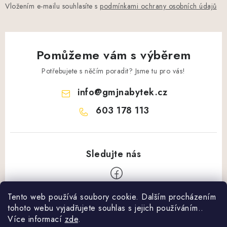
Vložením e-mailu souhlasíte s
podmínkami ochrany osobních údajů
Pomůžeme vám s výběrem
Potřebujete s něčím poradit? Jsme tu pro vás!
info
@
gmjnabytek.cz
603 178 113
Tento web používá soubory cookie. Dalším procházením
Z
tohoto webu vyjadřujete souhlas s jejich používáním..
á
Více informací
zde
.
Vše o nákupu