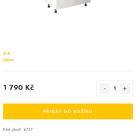
Cenník dopravy
Kontakty
4-6
týdnů
1 790 Kč
Měrná cena:
PŘIDAT DO KOŠÍKU
Kód zboží:
4757