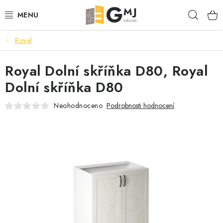
Přejít
Hleda
na
obsah
Royal
SEDACÍ SOUPRAVY
Royal Dolní skříňka D80, Royal
OBÝVACÍ POKOJ
Dolní skříňka D80
LOŽNICE
Neohodnoceno
Podrobnosti hodnocení
KUCHYNĚ
PŘEDSÍNĚ
AKCE
VÝPRODEJ