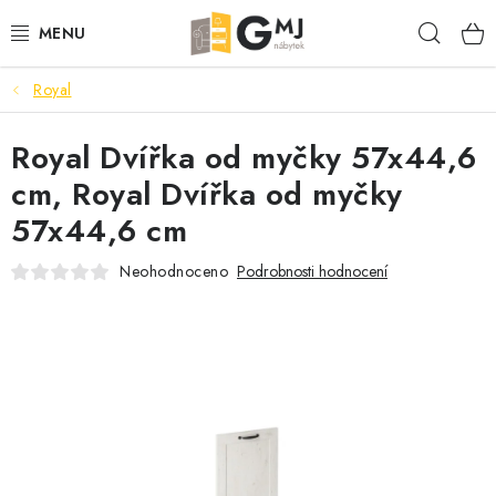
Přejít
Hleda
na
obsah
Royal
SEDACÍ SOUPRAVY
Royal Dvířka od myčky 57x44,6
OBÝVACÍ POKOJ
cm, Royal Dvířka od myčky
LOŽNICE
57x44,6 cm
KUCHYNĚ
Neohodnoceno
Podrobnosti hodnocení
PŘEDSÍNĚ
AKCE
VÝPRODEJ