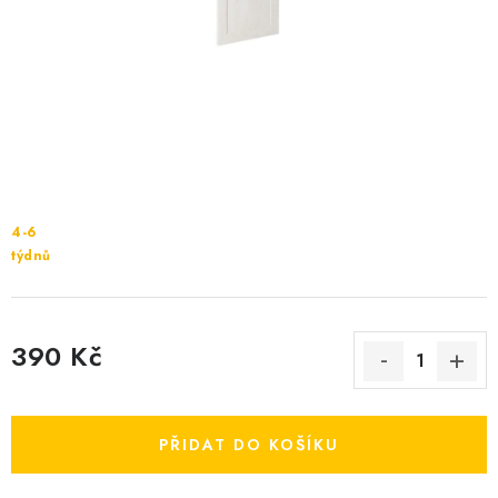
Cenník dopravy
Kontakty
4-6
týdnů
390 Kč
Měrná cena:
PŘIDAT DO KOŠÍKU