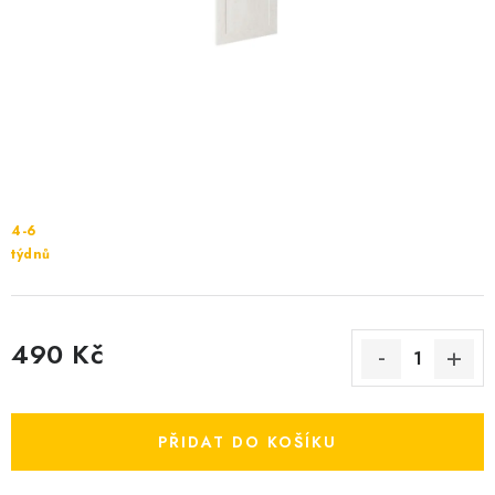
Cenník dopravy
Kontakty
4-6
týdnů
490 Kč
Měrná cena:
PŘIDAT DO KOŠÍKU