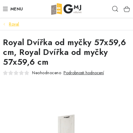
Přejít
Hleda
na
obsah
Royal
SEDACÍ SOUPRAVY
Royal Dvířka od myčky 57x59,6
OBÝVACÍ POKOJ
cm, Royal Dvířka od myčky
LOŽNICE
57x59,6 cm
KUCHYNĚ
Neohodnoceno
Podrobnosti hodnocení
PŘEDSÍNĚ
AKCE
VÝPRODEJ