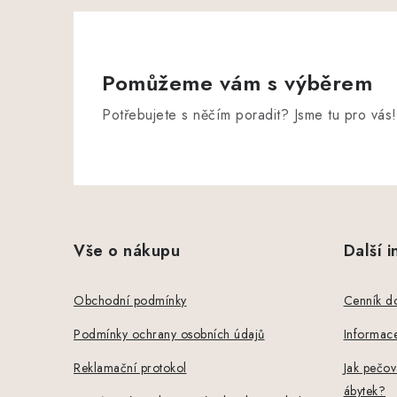
Pomůžeme vám s výběrem
Potřebujete s něčím poradit? Jsme tu pro vás!
Z
á
Vše o nákupu
Další 
p
a
Obchodní podmínky
Cenník d
t
Podmínky ochrany osobních údajů
Informace
í
Reklamační protokol
Jak pečov
ábytek?