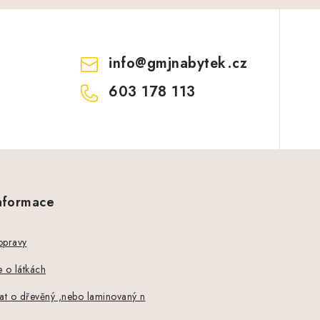
info
@
gmjnabytek.cz
603 178 113
informace
opravy
 o látkách
at o dřevěný ,nebo laminovaný n