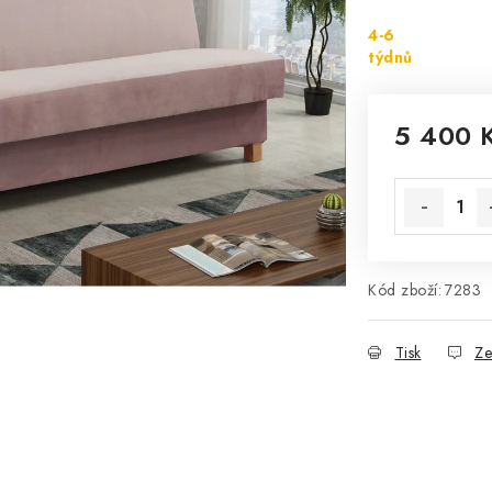
4-6
týdnů
5 400 
Měrná cena
Kód zboží:
7283
Tisk
Ze