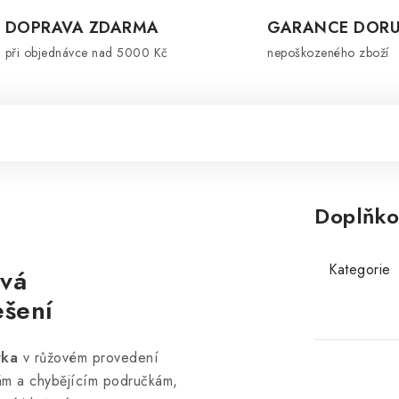
DOPRAVA ZDARMA
GARANCE DORU
při objednávce nad 5000 Kč
nepoškozeného zboží
Doplňko
Kategorie
ová
ešení
vka
v růžovém provedení
ám a chybějícím područkám,