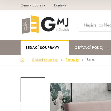
Přejít
Cenník dopravy
Kontakty
na
obsah
SEDACÍ SOUPRAVY
OBÝVACÍ POKOJ
Domů
Sedací soupravy
Pohovky
Salsa