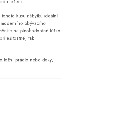
ní i ležení.
 tohoto kusu nábytku ideální
i moderního obývacího
měníte na plnohodnotné lůžko
íležitostné, tak i
e ložní prádlo nebo deky,