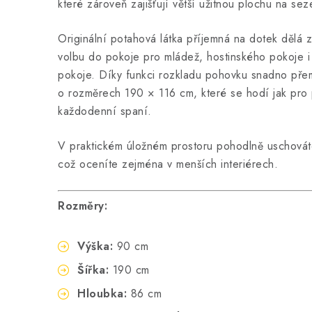
které zároveň zajišťují větší užitnou plochu na seze
Originální potahová látka příjemná na dotek dělá z
volbu do pokoje pro mládež, hostinského pokoje 
pokoje. Díky funkci rozkladu pohovku snadno pře
o rozměrech 190 × 116 cm, které se hodí jak pro př
každodenní spaní.
V praktickém úložném prostoru pohodlně uschovát
což oceníte zejména v menších interiérech.
Rozměry:
Výška:
90 cm
Šířka:
190 cm
Hloubka:
86 cm