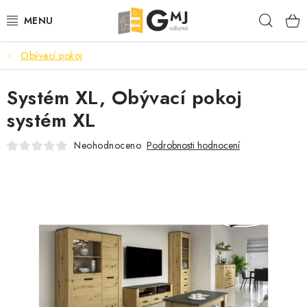
Přejít
Hleda
na
obsah
Obývací pokoj
SEDACÍ SOUPRAVY
Systém XL, Obývací pokoj
OBÝVACÍ POKOJ
systém XL
LOŽNICE
Neohodnoceno
Podrobnosti hodnocení
KUCHYNĚ
PŘEDSÍNĚ
AKCE
VÝPRODEJ