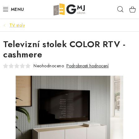
Přejít
Hleda
na
obsah
TV stoly
SEDACÍ SOUPRAVY
Televizní stolek COLOR RTV -
OBÝVACÍ POKOJ
cashmere
LOŽNICE
Neohodnoceno
Podrobnosti hodnocení
KUCHYNĚ
PŘEDSÍNĚ
AKCE
VÝPRODEJ