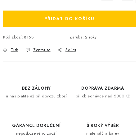
Měrná cena:
PŘIDAT DO KOŠÍKU
Kód zboží:
8168
Záruka
:
2 roky
Tisk
Zeptat se
Sdílet
BEZ ZÁLOHY
DOPRAVA ZDARMA
u nás platíte až při dovozu zboží
při objednávce nad 5000 Kč
GARANCE DORUČENÍ
ŠIROKÝ VÝBĚR
nepoškozeného zboží
materiálů a barev