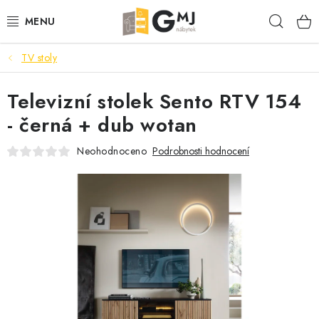
Přejít
Hleda
na
obsah
TV stoly
SEDACÍ SOUPRAVY
Televizní stolek Sento RTV 154
OBÝVACÍ POKOJ
- černá + dub wotan
LOŽNICE
Neohodnoceno
Podrobnosti hodnocení
KUCHYNĚ
PŘEDSÍNĚ
AKCE
VÝPRODEJ