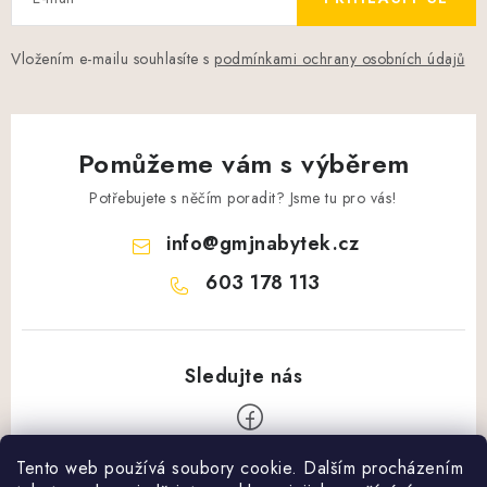
Vložením e-mailu souhlasíte s
podmínkami ochrany osobních údajů
Pomůžeme vám s výběrem
Potřebujete s něčím poradit? Jsme tu pro vás!
info
@
gmjnabytek.cz
603 178 113
Tento web používá soubory cookie. Dalším procházením
Z