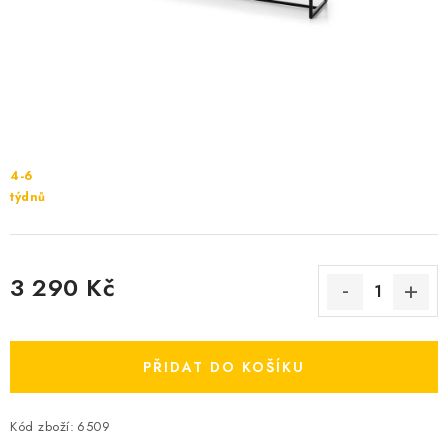
Cenník dopravy
Kontakty
4-6
týdnů
3 290 Kč
Měrná cena:
PŘIDAT DO KOŠÍKU
Kód zboží:
6509