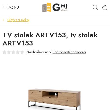
Přejít
Hleda
na
obsah
Obývací pokoj
SEDACÍ SOUPRAVY
TV stolek ARTV153, tv stolek
OBÝVACÍ POKOJ
ARTV153
LOŽNICE
Neohodnoceno
Podrobnosti hodnocení
KUCHYNĚ
PŘEDSÍNĚ
AKCE
VÝPRODEJ