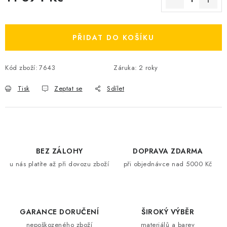
Měrná cena:
PŘIDAT DO KOŠÍKU
Kód zboží:
7643
Záruka
:
2 roky
Tisk
Zeptat se
Sdílet
BEZ ZÁLOHY
DOPRAVA ZDARMA
u nás platíte až při dovozu zboží
při objednávce nad 5000 Kč
GARANCE DORUČENÍ
ŠIROKÝ VÝBĚR
nepoškozeného zboží
materiálů a barev